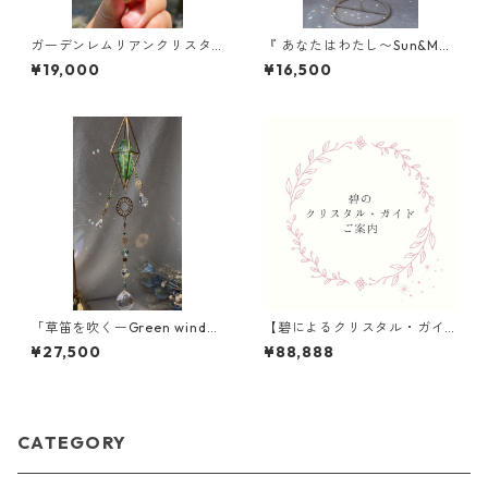
ガーデンレムリアンクリスタ
『 あなたはわたし〜Sun&Moo
ル/ブラジル／ミナスジェライ
n〜』/ スタンド型サンキャッ
¥19,000
¥16,500
ス
チャー/受注制作対応
「草笛を吹くーGreen wind
【碧によるクリスタル・ガイ
~」【空の木の実 Lemurian
ド】のご案内
¥27,500
¥88,888
CrystalSuncatcher®︎】新作
CATEGORY