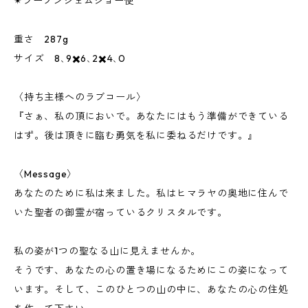
✴︎ツーソンジェムショー便
重さ 287g
サイズ 8､9✖️6､2✖️4､0
〈持ち主様へのラブコール〉
『さぁ、私の頂においで。あなたにはもう準備ができている
はず。後は頂きに臨む勇気を私に委ねるだけです。』
〈Message〉
あなたのために私は来ました。私はヒマラヤの奥地に住んで
いた聖者の御霊が宿っているクリスタルです。
私の姿が1つの聖なる山に見えませんか。
そうです、あなたの心の置き場になるためにこの姿になって
います。そして、このひとつの山の中に、あなたの心の住処