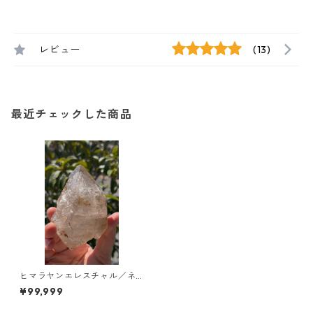
レビュー
(13)
最近チェックした商品
ヒマラヤンエレスチャル／ネ
パール近く/ツーソンジェムシ
¥99,999
ョー便