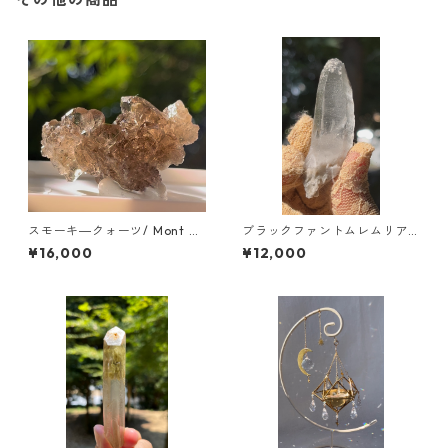
スモーキ―クォーツ/ Mont Bl
ブラックファントムレムリア
ank Massif Chamonix/ツー
ン/ブラジル /ミネスジェライ
¥16,000
¥12,000
ソン
ス