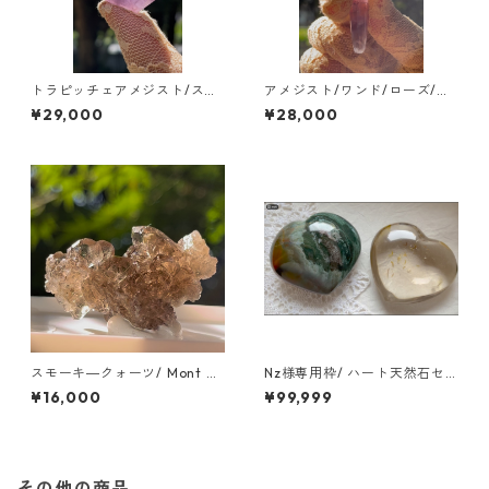
トラピッチェアメジスト/スラ
アメジスト/ワンド/ローズ/ブ
イス ブラジル/アマゾン
ラジル/ミネスジェライス
¥29,000
¥28,000
スモーキ―クォーツ/ Mont Bl
Nz様専用枠/ ハート天然石セ
ank Massif Chamonix/ツー
ット/Nz様以外の方はご購入さ
¥16,000
¥99,999
ソン
れないようご注意ください。
その他の商品