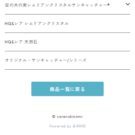
空の木の実レムリアンクリスタルサンキャッチャー®︎
オーラクォーツ系・タイプ
HQ&レア レムリアンクリスタル
レムリアンクリスタル・タイプ
HQ&レア 天然石
レア天然石・タイプ
オリジナル・サンキャッチャー/シリーズ
商品一覧に戻る
© soranokinomi
Powered by