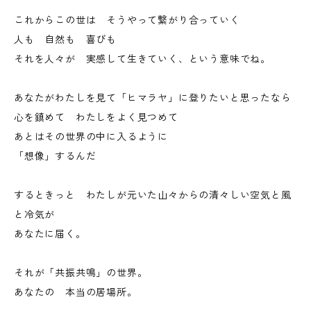
これからこの世は そうやって繋がり合っていく
人も 自然も 喜びも
それを人々が 実感して生きていく、という意味でね。
あなたがわたしを見て「ヒマラヤ」に登りたいと思ったなら
心を鎮めて わたしをよく見つめて
あとはその世界の中に入るように
「想像」するんだ
するときっと わたしが元いた山々からの清々しい空気と風
と冷気が
あなたに届く。
それが「共振共鳴」の世界。
あなたの 本当の居場所。