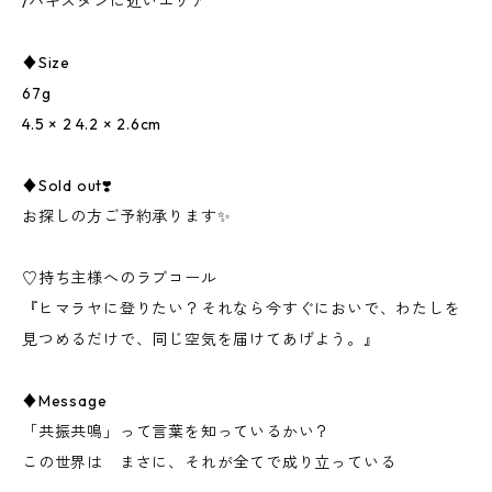
/パキスタンに近いエリア
♦︎Size
67g
4.5 × 2 4.2 × 2.6cm
♦︎Sold out❣️
お探しの方ご予約承ります✨
♡持ち主様へのラブコール
『ヒマラヤに登りたい？それなら今すぐにおいで、わたしを
見つめるだけで、同じ空気を届けてあげよう。』
♦︎Message
「共振共鳴」って言葉を知っているかい？
この世界は まさに、それが全てで成り立っている