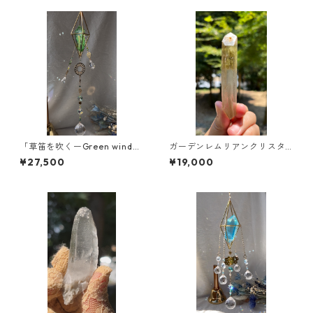
「草笛を吹くーGreen wind
ガーデンレムリアンクリスタ
~」【空の木の実 Lemurian
ル/ブラジル／ミナスジェライ
¥27,500
¥19,000
CrystalSuncatcher®︎】新作
ス