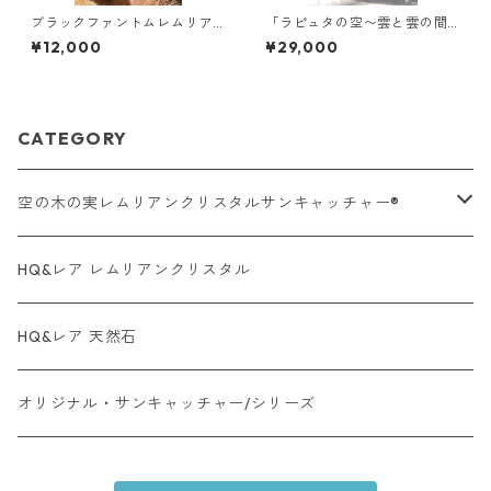
ブラックファントムレムリア
「ラピュタの空〜雲と雲の間
ン/ブラジル /ミネスジェライ
に〜」【空の木の実 Lemuri
¥12,000
¥29,000
ス
anCrystalSuncatcher®︎】新
作
CATEGORY
空の木の実レムリアンクリスタルサンキャッチャー®︎
オーラクォーツ系・タイプ
HQ&レア レムリアンクリスタル
レムリアンクリスタル・タイプ
HQ&レア 天然石
レア天然石・タイプ
オリジナル・サンキャッチャー/シリーズ