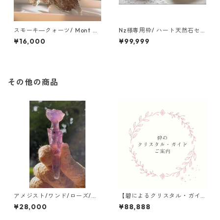
スモーキ―クォーツ/ Mont Bl
Nz様専用枠/ ハート天然石セ
ank Massif Chamonix/ツー
ット/Nz様以外の方はご購入さ
¥16,000
¥99,999
ソン
れないようご注意ください。
その他の商品
アメジスト/ワンド/ローズ/ブ
【碧によるクリスタル・ガイ
ラジル/ミネスジェライス
ド】のご案内
¥28,000
¥88,888