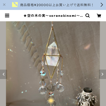
商品価格¥20000以上お買い上げで送料無料！
★空の木の実〜soranokinomi〜 /
No.3 | soranokinomi