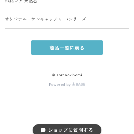
レムリアンクリスタル・タイプ
HQ&レア 天然石
レア天然石・タイプ
オリジナル・サンキャッチャー/シリーズ
商品一覧に戻る
© soranokinomi
Powered by
ショップに質問する