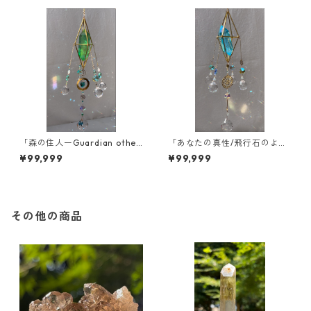
「森の住人ーGuardian other
「あなたの真性/飛行石のよう
forestー」
に〜Blue energy〜」
¥99,999
¥99,999
その他の商品