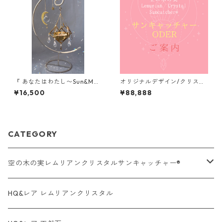
『 あなたはわたし〜Sun&Moo
オリジナルデザイン/クリスタ
n〜』/ スタンド型サンキャッ
ルサンキャッチャー加工/ご案
¥16,500
¥88,888
チャー/受注制作対応
内
CATEGORY
空の木の実レムリアンクリスタルサンキャッチャー®︎
オーラクォーツ系・タイプ
HQ&レア レムリアンクリスタル