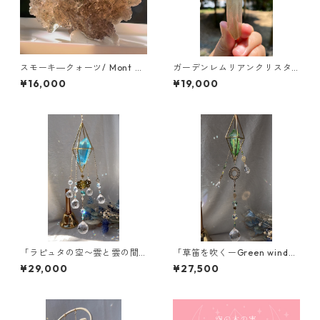
スモーキ―クォーツ/ Mont Bl
ガーデンレムリアンクリスタ
ank Massif Chamonix/ツー
ル/ブラジル／ミナスジェライ
¥16,000
¥19,000
ソン
ス
「ラピュタの空〜雲と雲の間
「草笛を吹くーGreen wind
に〜」【空の木の実 Lemuri
~」【空の木の実 Lemurian
¥29,000
¥27,500
anCrystalSuncatcher®︎】新
CrystalSuncatcher®︎】新作
作