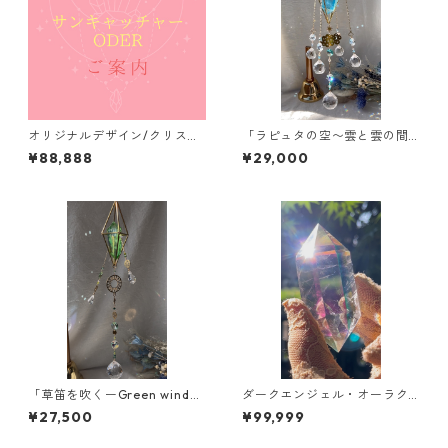
オリジナルデザイン/クリスタ
「ラピュタの空〜雲と雲の間
ルサンキャッチャー加工/ご案
に〜」【空の木の実 Lemuri
¥88,888
¥29,000
内
anCrystalSuncatcher®︎】新
作
「草笛を吹くーGreen wind
ダークエンジェル・オーラク
~」【空の木の実 Lemurian
ォーツ/ダブルターミネーテッ
¥27,500
¥99,999
CrystalSuncatcher®︎】新作
ド/ ⭐︎サンキャッチャー対応
可