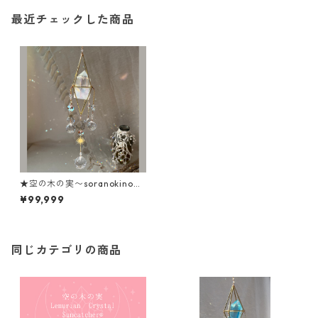
最近チェックした商品
★空の木の実〜soranokinom
i〜 / No.3
¥99,999
同じカテゴリの商品