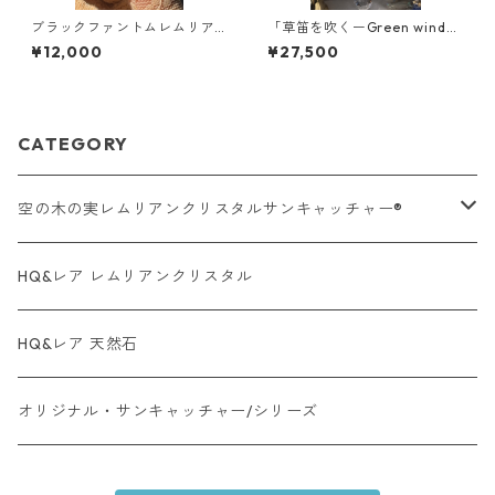
ブラックファントムレムリア
「草笛を吹くーGreen wind
ン/ブラジル /ミネスジェライ
~」【空の木の実 Lemurian
¥12,000
¥27,500
ス
CrystalSuncatcher®︎】新作
CATEGORY
空の木の実レムリアンクリスタルサンキャッチャー®︎
オーラクォーツ系・タイプ
HQ&レア レムリアンクリスタル
レムリアンクリスタル・タイプ
HQ&レア 天然石
レア天然石・タイプ
オリジナル・サンキャッチャー/シリーズ