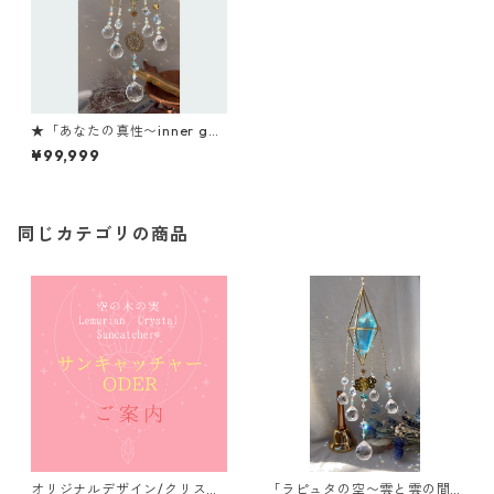
★「あなたの真性〜inner god
dess〜」
¥99,999
同じカテゴリの商品
オリジナルデザイン/クリスタ
「ラピュタの空〜雲と雲の間