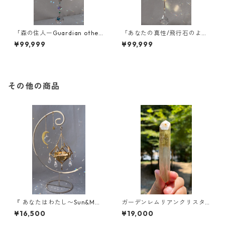
「森の住人ーGuardian other
「あなたの真性/飛行石のよう
forestー」
に〜Blue energy〜」
¥99,999
¥99,999
その他の商品
『 あなたはわたし〜Sun&Moo
ガーデンレムリアンクリスタ
n〜』/ スタンド型サンキャッ
ル/ブラジル／ミナスジェライ
¥16,500
¥19,000
チャー/受注制作対応
ス