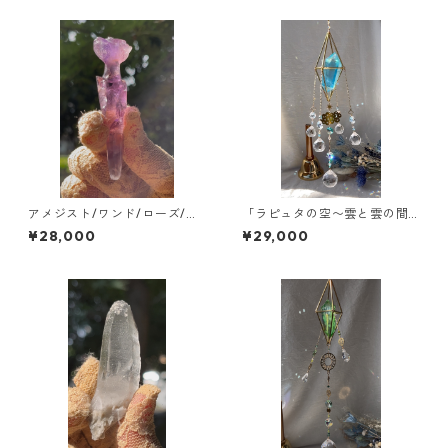
アメジスト/ワンド/ローズ/ブ
「ラピュタの空〜雲と雲の間
ラジル/ミネスジェライス
に〜」【空の木の実 Lemuri
¥28,000
¥29,000
anCrystalSuncatcher®︎】新
作