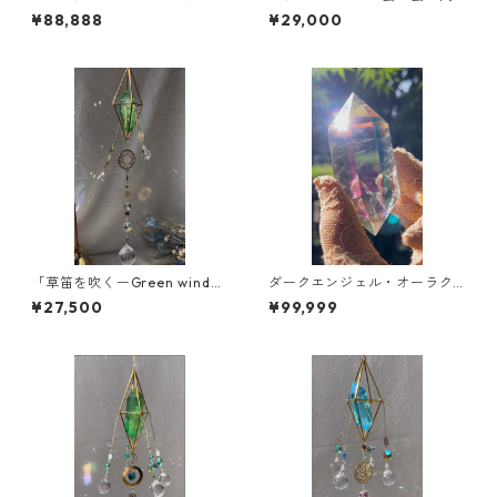
ルサンキャッチャー加工/ご案
に〜」【空の木の実 Lemuri
¥88,888
¥29,000
内
anCrystalSuncatcher®︎】新
作
「草笛を吹くーGreen wind
ダークエンジェル・オーラク
~」【空の木の実 Lemurian
ォーツ/ダブルターミネーテッ
¥27,500
¥99,999
CrystalSuncatcher®︎】新作
ド/ ⭐︎サンキャッチャー対応
可