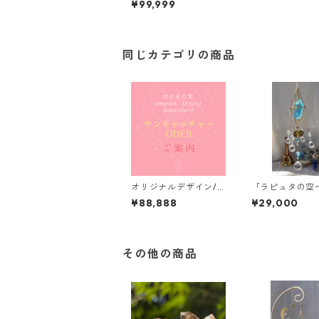
¥99,999
ツ・ダブルポイント・
カスタムオーダー※い
くよ様以外の方はご購
入されませんようご注
意ください。
同じカテゴリの商品
オリジナルデザイン/
「ラピュタの空
クリスタルサンキャッ
雲の間に〜」【
¥88,888
¥29,000
チャー加工/ご案内
の実 Lemurian
alSuncatcher
その他の商品