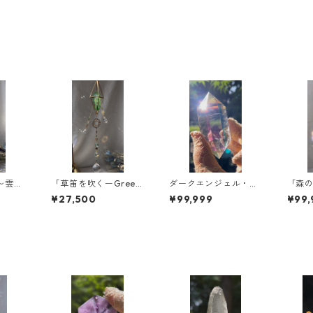
〜雲と
「草笛を吹くーGreen
ダークエンジェル・オ
「森の
空の木
wind~」【空の木の
ーラクォーツ/ダブル
n oth
¥27,500
¥99,999
¥99,
Cryst
実 LemurianCrystal
ターミネーテッド/ ⭐︎
®︎】新作
Suncatcher®︎】新作
サンキャッチャー対応
可