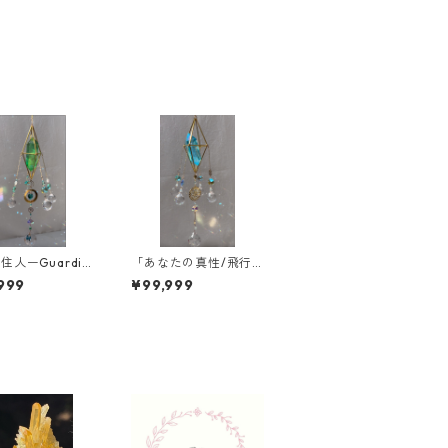
住人ーGuardia
「あなたの真性/飛行
er forestー」
石のように〜Blue ene
999
¥99,999
rgy〜」