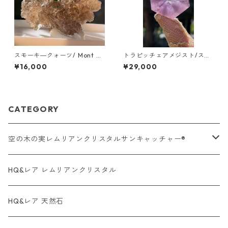
スモーキ―クォーツ/ Mont Bl
トラピッチェアメジスト/スラ
ank Massif Chamonix/ツー
イス ブラジル/アマゾン
¥16,000
¥29,000
ソン
CATEGORY
空の木の実レムリアンクリスタルサンキャッチャー®︎
オーラクォーツ系・タイプ
HQ&レア レムリアンクリスタル
レムリアンクリスタル・タイプ
HQ&レア 天然石