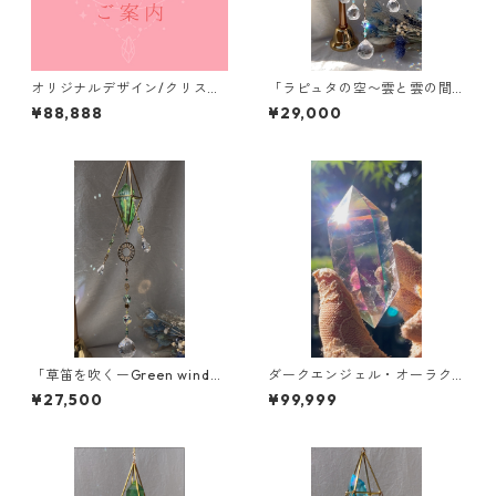
オリジナルデザイン/クリスタ
「ラピュタの空〜雲と雲の間
ルサンキャッチャー加工/ご案
に〜」【空の木の実 Lemuri
¥88,888
¥29,000
内
anCrystalSuncatcher®︎】新
作
「草笛を吹くーGreen wind
ダークエンジェル・オーラク
~」【空の木の実 Lemurian
ォーツ/ダブルターミネーテッ
¥27,500
¥99,999
CrystalSuncatcher®︎】新作
ド/ ⭐︎サンキャッチャー対応
可