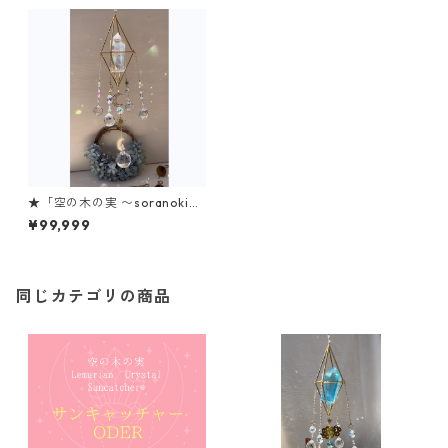
★「空の木の実 〜soranokino
mi〜」
¥99,999
同じカテゴリの商品