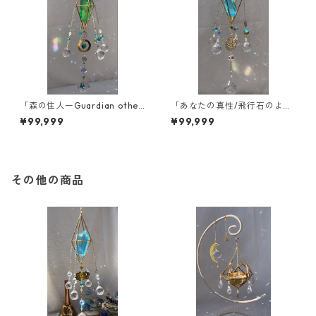
「森の住人ーGuardian other
「あなたの真性/飛行石のよう
forestー」
に〜Blue energy〜」
¥99,999
¥99,999
その他の商品