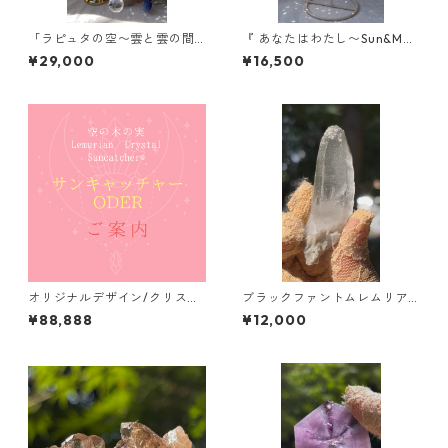
「ラピュタの空〜雲と雲の間
『 あなたはわたし〜Sun&Moo
に〜」【空の木の実 Lemuri
n〜』/ スタンド型サンキャッ
¥29,000
¥16,500
anCrystalSuncatcher®︎】新
チャー/受注制作対応
作
オリジナルデザイン/クリスタ
ブラックファントムレムリア
ルサンキャッチャー加工/ご案
ン/ブラジル /ミネスジェライ
¥88,888
¥12,000
内
ス