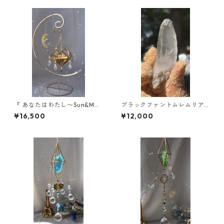
『 あなたはわたし〜Sun&Moo
ブラックファントムレムリア
n〜』/ スタンド型サンキャッ
ン/ブラジル /ミネスジェライ
¥16,500
¥12,000
チャー/受注制作対応
ス