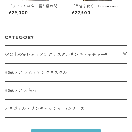
「ラピュタの空〜雲と雲の間
「草笛を吹くーGreen wind
に〜」【空の木の実 Lemuri
~」【空の木の実 Lemurian
¥29,000
¥27,500
anCrystalSuncatcher®︎】新
CrystalSuncatcher®︎】新作
作
CATEGORY
空の木の実レムリアンクリスタルサンキャッチャー®︎
オーラクォーツ系・タイプ
HQ&レア レムリアンクリスタル
レムリアンクリスタル・タイプ
HQ&レア 天然石
レア天然石・タイプ
オリジナル・サンキャッチャー/シリーズ