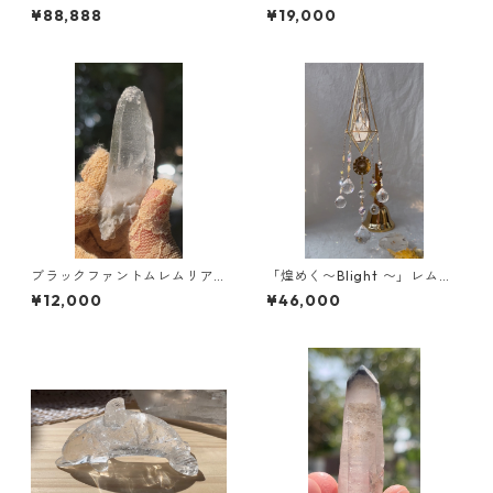
ド】のご案内
ル/ブラジル／ミナスジェライ
¥88,888
¥19,000
ス
ブラックファントムレムリア
「煌めく〜Blight 〜」レムリ
ン/ブラジル /ミネスジェライ
アンクリスタル・サンキャチ
¥12,000
¥46,000
ス
ャー/新作/2026新年特別限定
品！