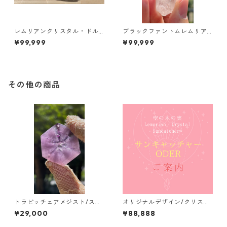
レムリアンクリスタル・ドル
ブラックファントムレムリア
フィン/手彫り Brazil /Bahia/
ン/ブラジル／ミナスジェライ
¥99,999
¥99,999
Alegre City
ス
その他の商品
トラピッチェアメジスト/スラ
オリジナルデザイン/クリスタ
イス ブラジル/アマゾン
ルサンキャッチャー加工/ご案
¥29,000
¥88,888
内