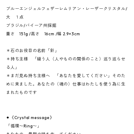
ブルーエンジェルフェザーレムリアン・レーザークリスタル/
大 １点
ブラジル/バイーア州採掘
重さ 151g /高さ 16cm /幅 2.9×3cm
＊石のお役目の名前「針」
＊持ち主様 「縫う人（人やものの関係のこと）巡り巡らせ
る人」
＊まだ見ぬ持ち主様へ 「あなたを愛してください」そのた
めに来ました。あなたの（魂の）仕事はわたしを使う為に生
まれたものです
⚫︎《Crystal message》
「循環〜Ring〜」