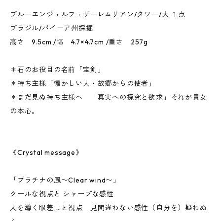
ブルーエンジェルフェザーレムリアン/タワー/大 １点
ブラジル/バイーア州採掘
高さ 9.5cm /幅 4.7×4.7cm /重さ 257g
＊石のお役目の名前「宝剣」
＊持ち主様「懐かしい人・故郷からの使者」
＊まだ見ぬ持ち主様へ 「真実への探究と欲求」それが貴女
の本心。
《Crystal message》
「プラチナの風〜Clear wind〜」
クールな視点と シャープな感性
人を導く眼差しと視点 見間違わない感性（自分を）疑わぬ