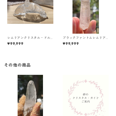
レムリアンクリスタル・ドル
ブラックファントムレムリア
フィン/手彫り Brazil /Bahia/
ン/ブラジル／ミナスジェライ
¥99,999
¥99,999
Alegre City
ス
その他の商品