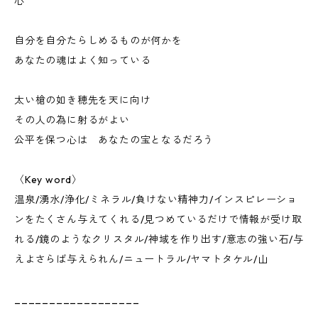
心
自分を自分たらしめるものが何かを
あなたの魂はよく知っている
太い槍の如き穂先を天に向け
その人の為に射るがよい
公平を保つ心は あなたの宝となるだろう
〈Key word〉
温泉/湧水/浄化/ミネラル/負けない精神力/インスピレーショ
ンをたくさん与えてくれる/見つめているだけで情報が受け取
れる/鏡のようなクリスタル/神域を作り出す/意志の強い石/与
えよさらば与えられん/ニュートラル/ヤマトタケル/山
__________________