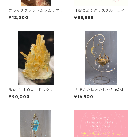
ブラックファントムレムリア
【碧によるクリスタル・ガイ
ン/ブラジル /ミネスジェライ
ド】のご案内
¥12,000
¥88,888
ス
激レア・HQニードルクォーツ
『 あなたはわたし〜Sun&Moo
ゴールデンオーラ /イタリア
n〜』/ スタンド型サンキャッ
¥90,000
¥16,500
Aosta Valley
チャー/受注制作対応