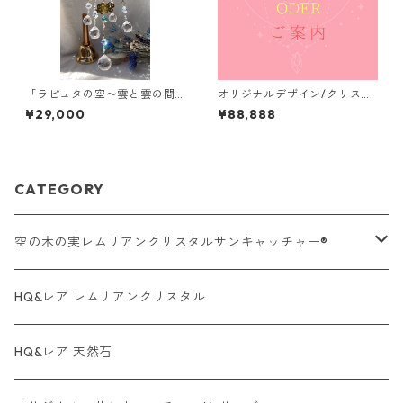
「ラピュタの空〜雲と雲の間
オリジナルデザイン/クリスタ
に〜」【空の木の実 Lemuri
ルサンキャッチャー加工/ご案
¥29,000
¥88,888
anCrystalSuncatcher®︎】新
内
作
CATEGORY
空の木の実レムリアンクリスタルサンキャッチャー®︎
オーラクォーツ系・タイプ
HQ&レア レムリアンクリスタル
レムリアンクリスタル・タイプ
HQ&レア 天然石