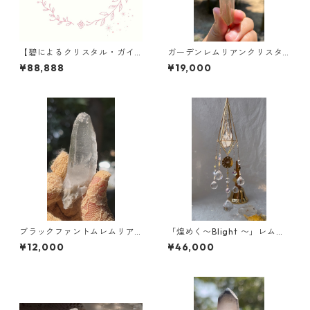
【碧によるクリスタル・ガイ
ガーデンレムリアンクリスタ
ド】のご案内
ル/ブラジル／ミナスジェライ
¥88,888
¥19,000
ス
ブラックファントムレムリア
「煌めく〜Blight 〜」レムリ
ン/ブラジル /ミネスジェライ
アンクリスタル・サンキャチ
¥12,000
¥46,000
ス
ャー/新作/2026新年特別限定
品！