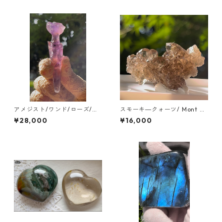
アメジスト/ワンド/ローズ/ブ
スモーキ―クォーツ/ Mont Bl
ラジル/ミネスジェライス
ank Massif Chamonix/ツー
¥28,000
¥16,000
ソン