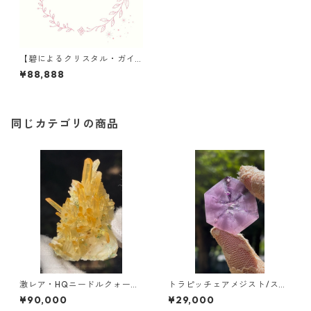
【碧によるクリスタル・ガイ
ド】のご案内
¥88,888
同じカテゴリの商品
激レア・HQニードルクォーツ
トラピッチェアメジスト/スラ
ゴールデンオーラ /イタリア
イス ブラジル/アマゾン
¥90,000
¥29,000
Aosta Valley