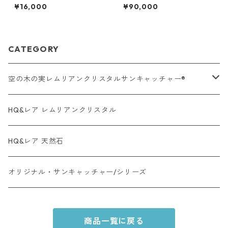
ank Massif Chamonix/ツー
ゴールデンオーラ /イタリア
¥16,000
¥90,000
ソン
Aosta Valley
CATEGORY
空の木の実レムリアンクリスタルサンキャッチャー®︎
オーラクォーツ系・タイプ
HQ&レア レムリアンクリスタル
レムリアンクリスタル・タイプ
HQ&レア 天然石
レア天然石・タイプ
オリジナル・サンキャッチャー/シリーズ
商品一覧に戻る