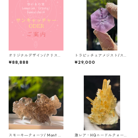
オリジナルデザイン/クリスタ
トラピッチェアメジスト/スラ
ルサンキャッチャー加工/ご案
イス ブラジル/アマゾン
¥88,888
¥29,000
内
スモーキ―クォーツ/ Mont Bl
激レア・HQニードルクォーツ